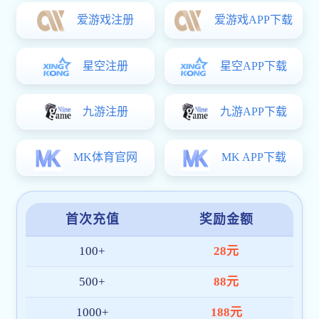
APP、PC 和移动网页端。在东南亚、中东、欧洲等区域建立
了本地化技术与客服团队，确保每位用户都能获得便捷、可
靠的服务体验。
截至目前，ag手机官方官网 已拥有超
100 万+
注册用户，服
务网络覆盖十余国家与地区，日均访问量持续增长，深受广
大体育爱好者喜爱。
我们将继续秉持“
技术创新、用户至上、安全高效
”的理念，
持续优化产品架构与内容体验，致力于成为全球领先的AG手
机官方网站入口-AG(中国)平台。