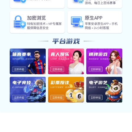
查看、数据浏览与多端同步，结合高清直播与智能提醒，为
用户带来高效、流畅的体验。
体育App
聚合热门体育赛事，覆盖足球、篮球、电竞等领域，提供数
据查询、直播内容与资讯提醒，助您快速掌握赛场动向。