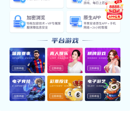
历史版本更新 · 滑动查看详情
向右滑动，快速浏览ag手机官方官网 App各版本内容变更
v6.3.0
v6.2.0
发布于 2025年10月
发布于 2025
多终端数据同步机制上线，收藏和偏
新增热门赛
好设置自动保存。
高热度内容
赛事推荐系统引入行为学习逻辑，提
用户等级系
升个性化体验。
状态可视化
新增教学视频专栏，覆盖常见赛事操
夜间护眼模