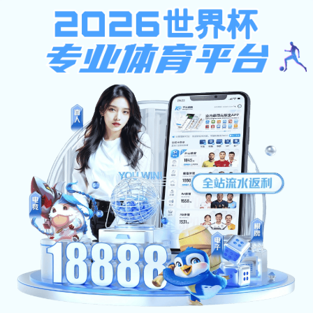
注册入口
用户使用协议
一、协议的接受
在您访问或使用本平台（以下简称“本平台”或“本服务”）之前，
请您仔细阅读并充分理解本《用户使用协议》（以下简称“本协
议”）。一旦您注册、登录、访问或使用本平台，即视为您已阅
读、理解并同意受本协议全部条款的约束。
二、账户注册与使用
1. 用户在注册时应提供真实、合法、有效的信息，并保证资料的