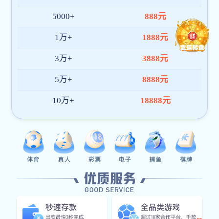
七、免责声明
本平台所提供的数据及内容仅为参考之用，所有信息按“现状”提
供。因使用服务导致的直接或间接损失，平台不承担任何责任。
八、协议修改
本平台保留随时修改本协议条款的权利。修改内容将在平台公示
并即时生效，用户继续使用服务即代表接受修改内容。
九、法律适用与争议解决
本协议适用中华人民共和国法律。如有争议，双方应协商解决，
协商不成的，应提交至平台所在地人民法院处理。
十、联系方式
如您对本协议内容有疑问或建议，可通过邮箱与我们联系：
Email：support@holacoop.com