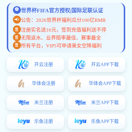
下载APP
字母哥谈扣篮受伤经历称该动作已做过
无数次并认为应判罚2加1
2026-05-28 14:37
阅读 77 次