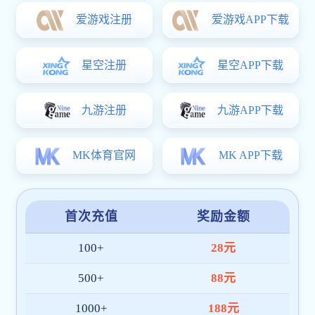
首页
体育热点
正文
在最近的一场比赛中，NBA明星球员字母哥因一次扣篮动作
不慎受伤，引发了广泛的讨论和关注。字母哥在赛后谈及这
次受伤经历，表示自己已经完成这一动作无数次，并认为此
次判罚应该是2加1。他的言论不仅反映出他对扣篮技术的自
信，也引发了关于篮球规则、运动安全和裁判判罚标准等多
方面的思考。本文将从字母哥的个人经历、扣篮技术分析、
裁判判罚标准以及运动员安全意识四个方面进行深入探讨，
以期全面呈现这一事件所带来的影响和启示。
1、字母哥的个人经历
字母哥是一位极具天赋与实力的篮球运动员，自进入NBA以
来，他凭借惊人的身体素质和卓越的球技迅速崭露头角。在
比赛中，他常常以扣篮作为得分手段之一，这种华丽而富有